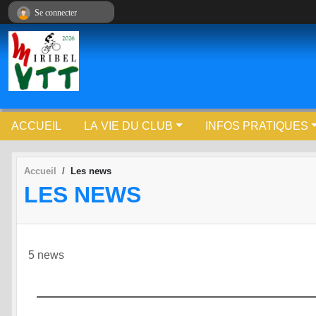
Panneau de gestion des cookies
Se connecter
ACCUEIL
LA VIE DU CLUB
INFOS PRATIQUES
Accueil
Les news
LES NEWS
5 news